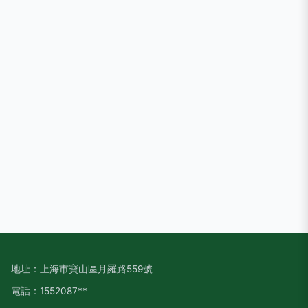
地址：上海市寶山區月羅路559號
電話：1552087**